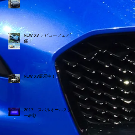
NEW XV デビューフェア開
催！
NEW XV展示中！
2017 スバルオールスタ
ー表彰