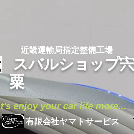
​ 近畿運輸局指定整備工場
スバルショップ
粟
t's enjoy your car life more
...
​有限会社ヤマトサービス
​ 