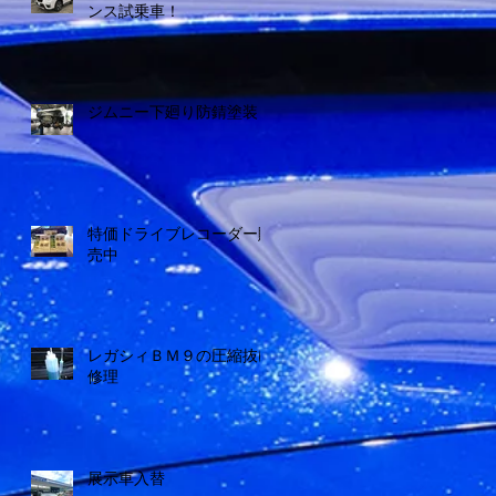
ンス試乗車！
ジムニー下廻り防錆塗装
特価ドライブレコーダー販
売中
レガシィＢＭ９の圧縮抜け
修理
展示車入替