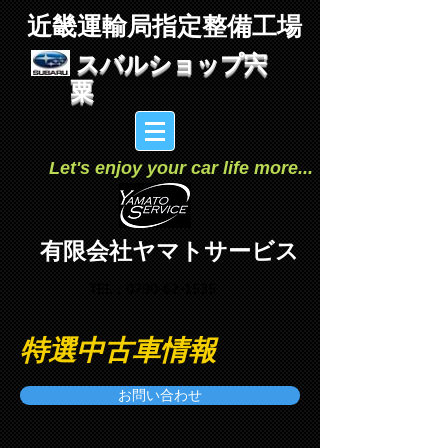
​ 近畿運輸局指定整備工場
スバルショップ宍
粟
Let's enjoy your car life more
...
​有限会社ヤマトサービス
​ TEL：0790-62-1535
​特選中古車情報
お問い合わせ