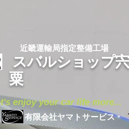
​ 近畿運輸局指定整備工場
スバルショップ
粟
t's enjoy your car life more
...
​有限会社ヤマトサービス
​ 