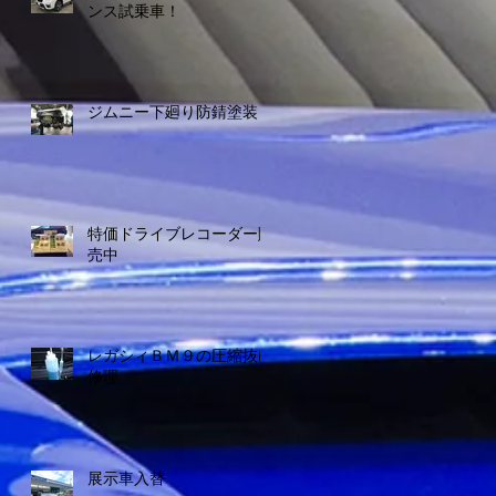
ンス試乗車！
ジムニー下廻り防錆塗装
特価ドライブレコーダー販
売中
レガシィＢＭ９の圧縮抜け
修理
展示車入替