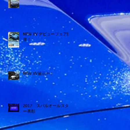
NEW XV デビューフェア開
催！
NEW XV展示中！
2017 スバルオールスタ
ー表彰